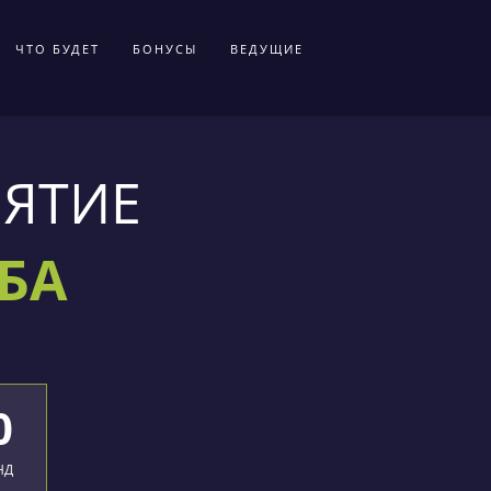
ЧТО БУДЕТ
БОНУСЫ
ВЕДУЩИЕ
ЯТИЕ
УБА
0
НД