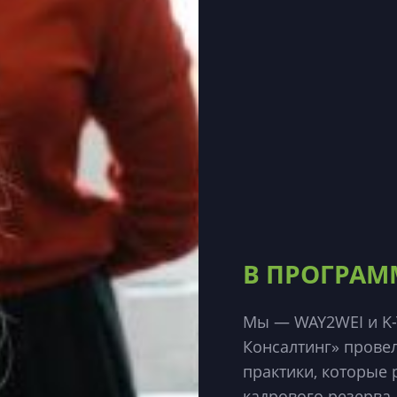
В ПРОГРАМ
Мы — WAY2WEI и
K
Консалтинг»
провел
практики, которые
кадрового резерва.