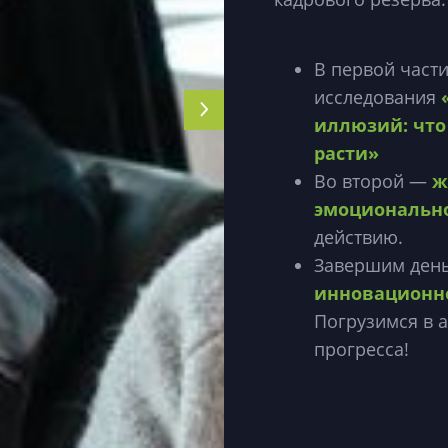
В первой част
исследования
иллюзий: что
расти»
Во второй —
ж
эмоционально
действию.
Завершим ден
инновационно
Погрузимся в 
прогресса!